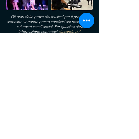
Gli orari delle prove del musical per il prossimo
semestre verranno presto condivisi sul nostro sito e
sui nostri canali social. Per qualsiasi altra
informazione contattaci
cliccando qui
.
@POLIFONIAPOLIMI